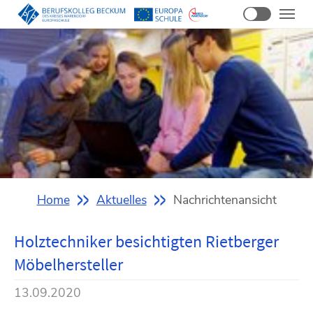
Zum
Hauptinhalt
springen
Sie
Home
Aktuelles
Nachrichtenansicht
sind
hier:
Holztechniker besichtigten Rietberger
Möbelhersteller
13.09.2020