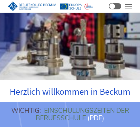
Zum
Hauptinhalt
springen
Herzlich willkommen in Beckum
WICHTIG:
EINSCHULUNGSZEITEN DER
BERUFSSCHULE
(PDF)