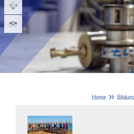
Sie
Home
Bildun
sind
hier: