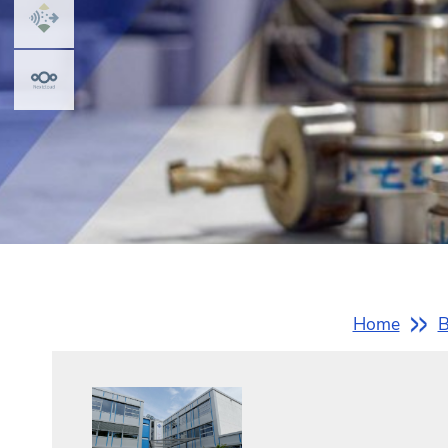
Sie
Home
B
sind
hier: